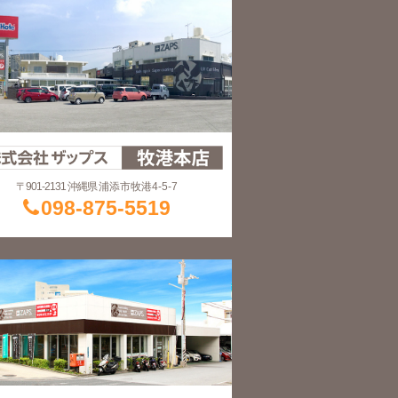
〒901-2131 沖縄県
浦添市牧港4-5-7
098-875-5519