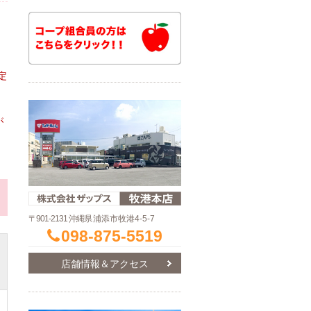
定
が
〒901-2131 沖縄県
浦添市牧港4-5-7
098-875-5519
店舗情報＆アクセス